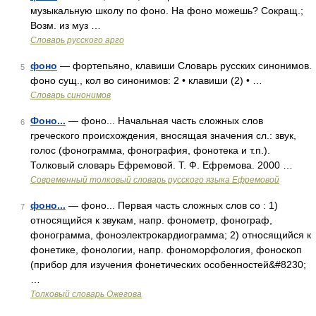
музыкальную школу по фоно. На фоно можешь? Сокращ.;
Возм. из муз …
Словарь русского арго
фоно
— фортепьяно, клавиши Словарь русских синонимов.
5
фоно сущ., кол во синонимов: 2 • клавиши (2) • …
Словарь синонимов
Фоно...
— фоно... Начальная часть сложных слов
6
греческого происхождения, вносящая значения сл.: звук,
голос (фонограмма, фонография, фонотека и т.п.).
Толковый словарь Ефремовой. Т. Ф. Ефремова. 2000 …
Современный толковый словарь русского языка Ефремовой
фоно...
— фоно... Первая часть сложных слов со : 1)
7
относящийся к звукам, напр. фонометр, фонограф,
фонограмма, фоноэлектрокардиограмма; 2) относящийся к
фонетике, фонологии, напр. фономорфология, фоноскоп
(прибор для изучения фонетических особенностей&#8230;
…
Толковый словарь Ожегова