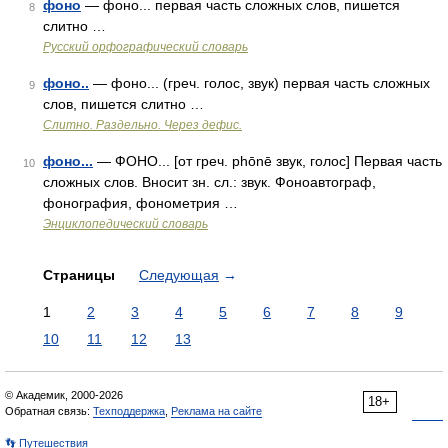
фоно
— фоно... первая часть сложных слов, пишется
8
слитно …
Русский орфографический словарь
фоно..
— фоно... (греч. голос, звук) первая часть сложных
9
слов, пишется слитно …
Слитно. Раздельно. Через дефис.
фоно...
— ФОНО... [от греч. phōnē звук, голос] Первая часть
10
сложных слов. Вносит зн. сл.: звук. Фоноавтограф,
фонография, фонометрия …
Энциклопедический словарь
Страницы
Следующая
→
1
2
3
4
5
6
7
8
9
10
11
12
13
© Академик, 2000-2026
18+
Обратная связь:
Техподдержка
,
Реклама на сайте
👣 Путешествия