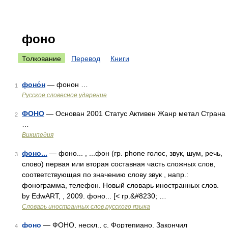
фоно
Толкование
Перевод
Книги
фоно́н
— фонон …
1
Русское словесное ударение
ФОНО
— Основан 2001 Статус Активен Жанр метал Страна
2
…
Википедия
фоно...
— фоно... , ...фон (гр. phone голос, звук, шум, речь,
3
слово) первая или вторая составная часть сложных слов,
соответствующая по значению слову звук , напр.:
фонограмма, телефон. Новый словарь иностранных слов.
by EdwART, , 2009. фоно... [< гр.&#8230; …
Словарь иностранных слов русского языка
фоно
— ФОНО, нескл., с. Фортепиано. Закончил
4